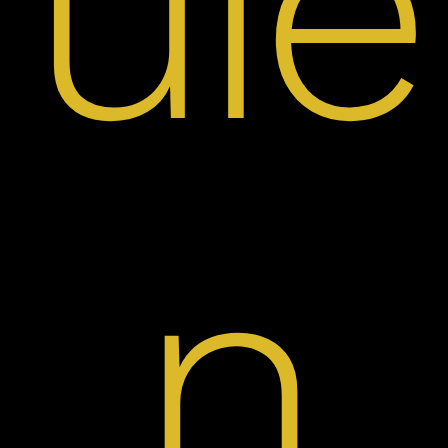
uié
n