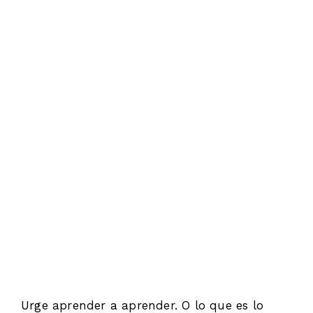
CEO y fundador de Global Alumni
Educación digital de calidad,
es el único
medio para reforzar las habilidades de los
profesionales del siglo XXI
y crear un tejido
empresarial firme. Solo así superaremos con
éxito los retos de la economía digital.
Urge aprender a aprender. O lo que es lo