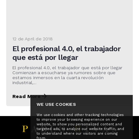
12 de April de 2018
El profesional 4.0, el trabajador
que está por llegar
El profesional 4.0, el trabajador que está por llegar
Comienzan a escucharse ya rumores sobre que
estamos inmersos en la cuarta revolución
industrial,...
Read More
WE USE COOKIES
We use cookies and other tracking technologies
to improve your browsing experience on our
website, to show you personalized content and
targeted ads, to analyze our website traffic, and
to understand where our visitors are coming
from.