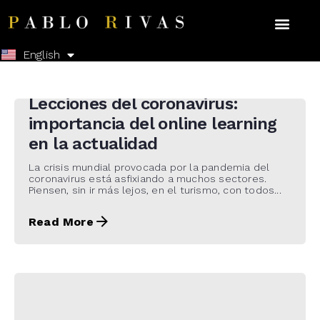
Español
English
23 de March de 2020
Lecciones del coronavirus:
importancia del online learning
en la actualidad
La crisis mundial provocada por la pandemia del
coronavirus está asfixiando a muchos sectores.
Piensen, sin ir más lejos, en el turismo, con todos...
Read More