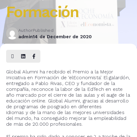
Formación
Author
Published
admin
14 de December de 2020
Global
Alumni
ha recibido el Premio a la Mejor
Iniciativa en Formación
de ‘
elEconomista
’. El galardón,
entregado a Pablo Rivas, CEO y fundador de la
compañía, reconoce la labor de la
EdTech
en este
año marcado por el cierre de las aulas y el auge de la
educación online
.
Global
Alumni
,
gracias al desarrollo
de programas de posgrado en diferentes
idiomas
y
de la mano de las mejores universidades
del mundo, ha conseguido mejorar la empleabilidad
de más de 20.000 profesionales.
El premio ha sido dado a conocer en ‘La Noche de la