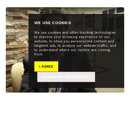
WE USE COOKIES
We use cookies and other tracking technologies
to improve your browsing experience on our
website, to show you personalized content and
targeted ads, to analyze our website traffic, and
to understand where our visitors are coming
from.
I AGREE
CHANGE MY PREFERENCES
5 de October de 2019
Entrevista con 'El Financiero'
En esta entrevista con Luis Alberto Sierra para el
periódico El Financiero hablo del riesgo de la
desaparición inminente de la universidad...