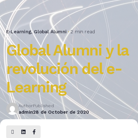
E-Learning
Global Alumni
2 min read
Global Alumni y la
revolución del e-
Learning
Author
Published
admin
28 de October de 2020