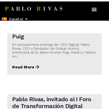
22 de noviembre de 2021
English
Español
CEO Digital (I) Pablo Rivas en
confianza con Mario Alonso
Puig
En esta primera entrega de ‘CEO Digital’, Pablo
Rivas, CEO y fundador de Global Alumni,
entrevista al Dr. Mario Alonso Puig, médico, fellow
en...
Read More
22 de octubre de 2021
Pablo Rivas, invitado al I Foro
de Transformación Digital